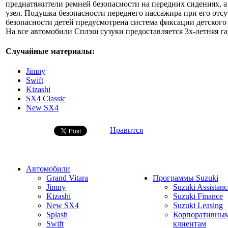
преднатяжители ремней безопасности на передних сидениях, 
узел. Подушка безопасности переднего пассажира при его отсу
безопасности детей предусмотрена система фиксации детского
На все автомобили Сплэш сузуки предоставляется 3x-летняя г
Случайные материалы:
Jimny
Swift
Kizashi
SX4 Classic
New SX4
Нравится
Автомобили
Grand Vitara
Программы Suzuki
Jimny
Suzuki Assistanc
Kizashi
Suzuki Finance
New SX4
Suzuki Leasing
Splash
Корпоративны
Swift
клиентам