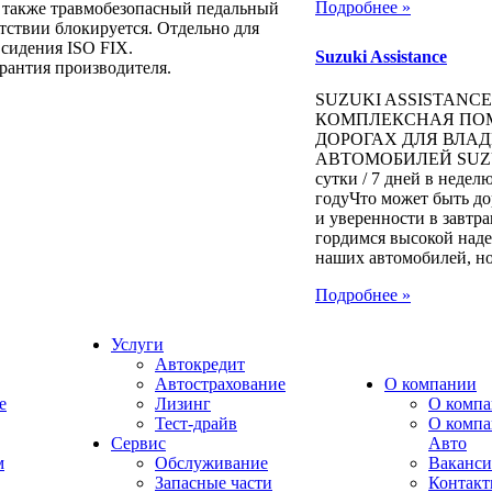
Подробнее »
а также травмобезопасный педальный
тствии блокируется. Отдельно для
 сидения ISO FIX.
Suzuki Assistance
арантия производителя.
SUZUKI ASSISTANCE
КОМПЛЕКСНАЯ ПО
ДОРОГАХ ДЛЯ ВЛА
АВТОМОБИЛЕЙ SUZUK
сутки / 7 дней в неделю
годуЧто может быть д
и уверенности в завт
гордимся высокой над
наших автомобилей, но.
Подробнее »
Услуги
Автокредит
Автострахование
О компании
e
Лизинг
О компа
Тест-драйв
О комп
Сервис
Авто
м
Обслуживание
Ваканс
Запасные части
Контак