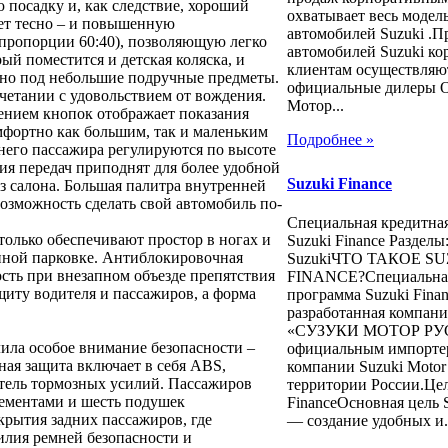
 посадку и, как следствие, хороший
охватывает весь модел
дет тесно – и повышенную
автомобилей Suzuki .П
пропорции 60:40), позволяющую легко
автомобилей Suzuki к
ый поместится и детская коляска, и
клиентам осуществляю
ано под небольшие подручные предметы.
официальные дилеры 
четании с удовольствием от вождения.
Мотор...
ением кнопок отображает показания
мфортно как большим, так и маленьким
Подробнее »
днего пассажира регулируются по высоте
ия передач приподнят для более удобной
Suzuki Finance
з салона. Большая палитра внутренней
возможность сделать свой автомобиль по-
Специальная кредитна
только обеспечивают простор в ногах и
Suzuki Finance Раздел
енной парковке. Антиблокировочная
SuzukiЧТО ТАКОЕ S
ость при внезапном объезде препятствия
FINANCE?Специальная
иту водителя и пассажиров, а форма
программа Suzuki Finan
разработанная компан
«СУЗУКИ МОТОР РУ
ила особое внимание безопасности –
официальным импорте
ная защита включает в себя ABS,
компании Suzuki Motor 
ель тормозных усилий. Пассажиров
территории России.Цел
ементами и шесть подушек
FinanceОсновная цель S
крытия задних пассажиров, где
— создание удобных и.
илия ремней безопасности и