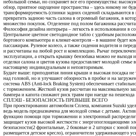
небольшой семьи, но сохраняет все его преимущества: высокую
обзор, приятное ощущение пространства – здесь никому не бу
трансформируемость (спинки задних сидений складываются в 
превратить заднюю часть салона в огромный багажник, в котор
множество покупок. Отделение под полом багажника рассчит
Философия дизайна интерьера – легкость в использовании в со
Центральное цветное светодиодное табло с удобным располож
бортового компьютера и климат-контроля – в машине будет ко
пассажирам. Рулевое колесо, а также сидения водителя и пере
и рассчитаны на любой рост и комплекцию. Рычаг переключен
эксплуатации, а открыть крышку бензобака можно не выходя и
отделки салона и цветов кузова предоставляет молодой семье 
настоящему индивидуальным и неповторимым.
Будьте выше: приподнятая линия крыши и высокая посадка не 
над головой, но и улучшают обзорность в пробке и на загруж
система ABS (Anti-lock Braking System) обеспечивает стабильн
с торможением. Жесткий кузов рассчитан на максимальную защ
бампера и капота снижают риск травм при наезде на пешехода
СПЛЭШ - БЕЗОПАСНОСТЬ ПРЕВЫШЕ ВСЕГО
При проектировании автомобиля Сплеш, компания Suzuki удел
ведь модель предназначена для молодой семьи с детьми. Актив
функцию помощи при торможении и электронный распределит
защищает кузов высокой жесткости с энергопоглощающими эл
безопасности(2 фронтальные, 2 боковые и 2 шторки с зоной по
размещается детское кресло), ограничители удерживающего ус