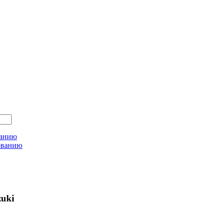
ванию
ованию
uki