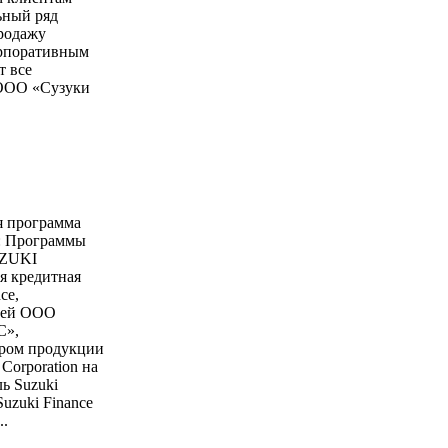
ьный ряд
родажу
орпоративным
т все
ООО «Сузуки
я программа
ы: Программы
UZUKI
 кредитная
ce,
ией OOO
С»,
ром продукции
Corporation на
ь Suzuki
uzuki Finance
..