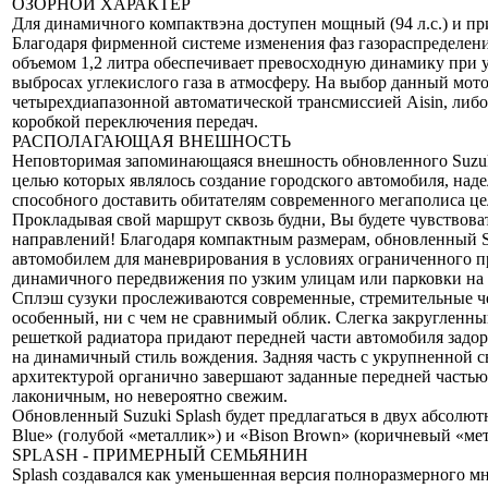
ОЗОРНОЙ ХАРАКТЕР
Для динамичного компактвэна доступен мощный (94 л.с.) и п
Благодаря фирменной системе изменения фаз газораспределен
объемом 1,2 литра обеспечивает превосходную динамику при 
выбросах углекислого газа в атмосферу. На выбор данный мото
четырехдиапазонной автоматической трансмиссией Aisin, либ
коробкой переключения передач.
РАСПОЛАГАЮЩАЯ ВНЕШНОСТЬ
Неповторимая запоминающаяся внешность обновленного Suzuki 
целью которых являлось создание городского автомобиля, над
способного доставить обитателям современного мегаполиса ц
Прокладывая свой маршрут сквозь будни, Вы будете чувствова
направлений! Благодаря компактным размерам, обновленный Su
автомобилем для маневрирования в условиях ограниченного пр
динамичного передвижения по узким улицам или парковки на 
Сплэш сузуки прослеживаются современные, стремительные ч
особенный, ни с чем не сравнимый облик. Слегка закругленны
решеткой радиатора придают передней части автомобиля задор
на динамичный стиль вождения. Задняя часть с укрупненной 
архитектурой органично завершают заданные передней частью
лаконичным, но невероятно свежим.
Обновленный Suzuki Splash будет предлагаться в двух абсолют
Blue» (голубой «металлик») и «Bison Brown» (коричневый «мет
SPLASH - ПРИМЕРНЫЙ СЕМЬЯНИН
Splash создавался как уменьшенная версия полноразмерного 