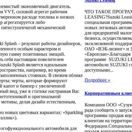
Suzuki Leasing
риемистый экономичный двигатель.
ия VVT, силовой агрегат рабочим
ЧТО ТАКОЕ ПРОГРА
умеренном расходе топлива и низких
LEASING?Suzuki Leasi
р агрегатируется либо
специальная программ
о пятиступенчатой механической
новых легковых автомо
для предприятий малог
бизнеса, осуществляем
Splash – результат работы дизайнеров,
эксклюзивной поддер
еленного особым характером и
ОАО «ВЭБ-лизинг» и 
елую гамму позитивных эмоций.
«Европлан».Благодаря
ть себя настоящим повелителем
программе SUZUKI 
zuki Splash является идеальным
автомобили SUZUKI ст
остранства, например, во время
доступными...
заполненных стоянках. В свежем облике
Подробнее »
ерты; черты, которые формируют
й капот и бампер с увеличенной
ный вид, уже в статике настраивая Вас
Корпоративным клие
светотехникой и оригинальной
 мотивы, делая дизайн естественным,
Компания ООО «Сузук
рада сообщить о запус
но новых цветовых вариантах: «Sparkling
программы продаж ко
аллик»).
клиентам на территори
Федерации.Специальна
многофункционального автомобиля для
продаж корпоративным