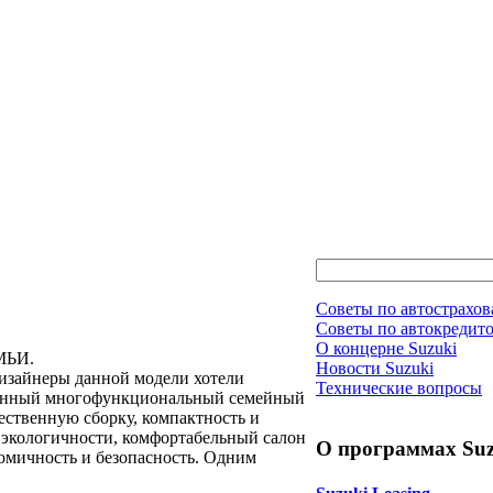
Советы по автострахо
Советы по автокредит
О концерне Suzuki
МЬИ.
Новости Suzuki
дизайнеры данной модели хотели
Технические вопросы
ременный многофункциональный семейный
ественную сборку, компактность и
и экологичности, комфортабельный салон
О программах Suz
номичность и безопасность. Одним