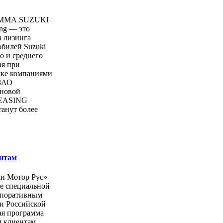
ММА SUZUKI
ng — это
а лизинга
билей Suzuki
о и среднего
ая при
жке компаниями
ЗАО
 новой
LEASING
анут более
нтам
и Мотор Рус»
ке специальной
рпоративным
и Российской
я программа
 клиентам