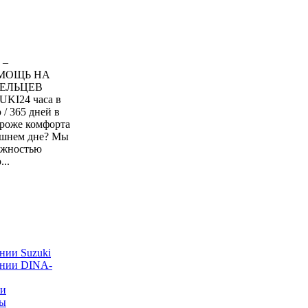
 –
МОЩЬ НА
ДЕЛЬЦЕВ
I24 часа в
 / 365 дней в
ороже комфорта
рашнем дне? Мы
ежностью
..
нии Suzuki
ании DINA-
ии
ты