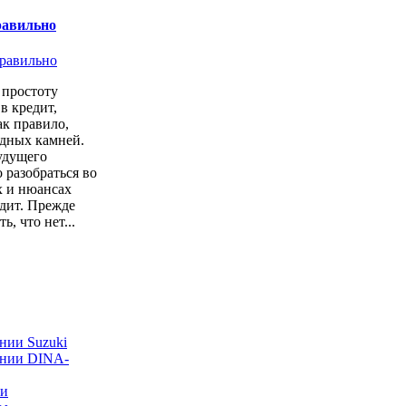
равильно
простоту
в кредит,
ак правило,
одных камней.
удущего
 разобраться во
х и нюансах
дит. Прежде
ь, что нет...
нии Suzuki
ании DINA-
ии