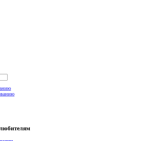
ванию
ованию
любителям