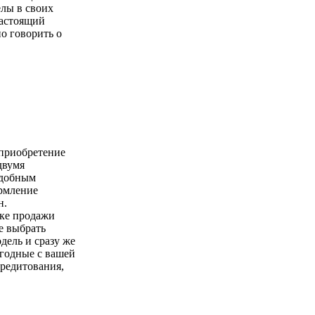
елы в своих
настоящий
о говорить о
 приобретение
двумя
удобным
ормление
н.
чке продажи
е выбрать
ель и сразу же
годные с вашей
кредитования,