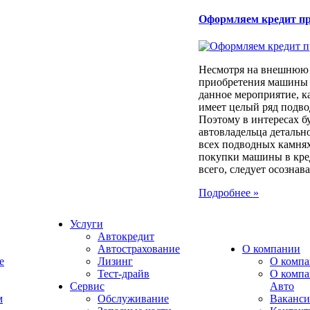
Оформляем кредит п
Несмотря на внешнюю 
приобретения машины 
данное мероприятие, к
имеет целый ряд подв
Поэтому в интересах б
автовладельца детально
всех подводных камня
покупки машины в кре
всего, следует осознават
Подробнее »
Услуги
Автокредит
Автострахование
О компании
e
Лизинг
О компа
Тест-драйв
О комп
Сервис
Авто
м
Обслуживание
Ваканс