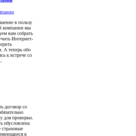
пании
шение в пользу
ой компании мы
уем вам собрать
учить Интернет-
верить
. А теперь обо
сь к встрече со
.
ть договор со
обязательно
у для проверки.
ь обусловлена
е страховые
имеющиеся в