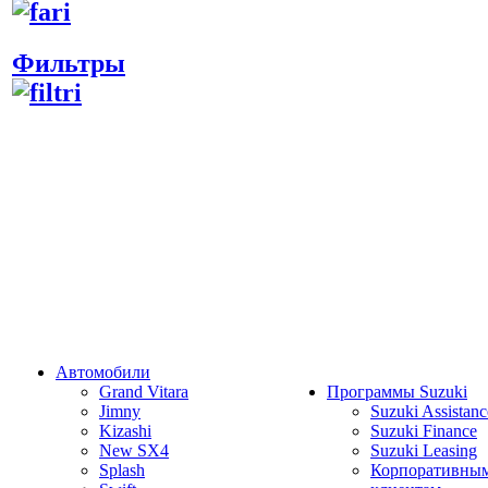
Фильтры
Автомобили
Grand Vitara
Программы Suzuki
Jimny
Suzuki Assistanc
Kizashi
Suzuki Finance
New SX4
Suzuki Leasing
Splash
Корпоративны