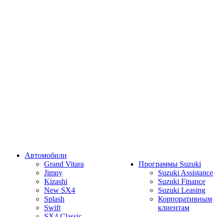
Автомобили
Grand Vitara
Программы Suzuki
Jimny
Suzuki Assistance
Kizashi
Suzuki Finance
New SX4
Suzuki Leasing
Splash
Корпоративным
Swift
клиентам
SX4 Classic