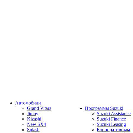
Автомобили
Grand Vitara
Программы Suzuki
Jimny
Suzuki Assistance
Kizashi
Suzuki Finance
New SX4
Suzuki Leasing
Splash
Корпоративным