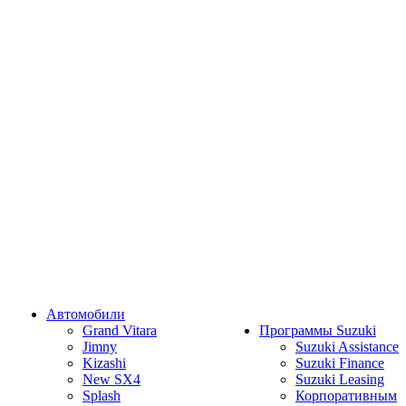
Автомобили
Grand Vitara
Программы Suzuki
Jimny
Suzuki Assistance
Kizashi
Suzuki Finance
New SX4
Suzuki Leasing
Splash
Корпоративным