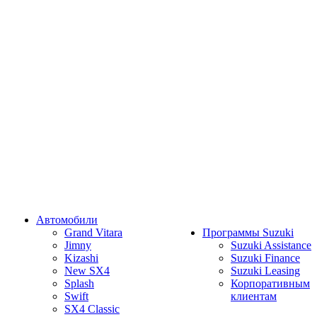
Автомобили
Grand Vitara
Программы Suzuki
Jimny
Suzuki Assistance
Kizashi
Suzuki Finance
New SX4
Suzuki Leasing
Splash
Корпоративным
Swift
клиентам
SX4 Classic