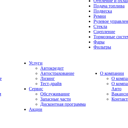
Отпление и охла
Подача топлива
Подвеска
Ремни
Рулевое управле
Стекла
Сцепление
Тормозные сист
Фары
Фильтры
Услуги
Автокредит
Автострахование
О компании
e
Лизинг
О компа
Тест-драйв
О комп
Сервис
Авто
м
Обслуживание
Ваканс
Запасные части
Контак
Дисконтная программа
Акции