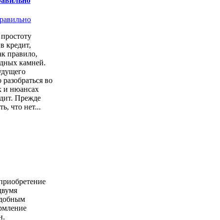
равильно
простоту
в кредит,
ак правило,
одных камней.
удущего
 разобраться во
х и нюансах
дит. Прежде
ь, что нет...
 приобретение
двумя
удобным
ормление
н.