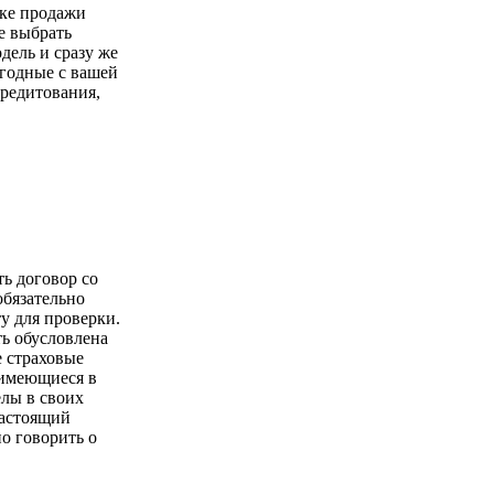
чке продажи
е выбрать
ель и сразу же
годные с вашей
кредитования,
ть договор со
обязательно
у для проверки.
ь обусловлена
е страховые
имеющиеся в
елы в своих
настоящий
о говорить о