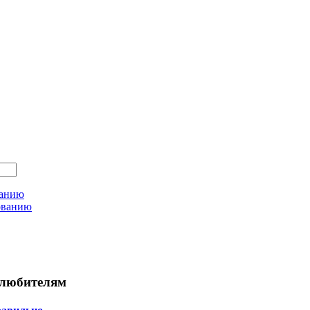
ванию
ованию
любителям