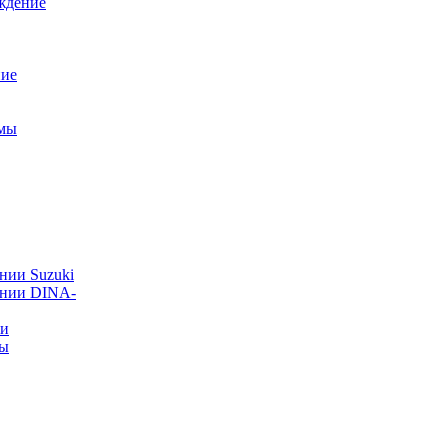
ждение
ние
емы
нии Suzuki
ании DINA-
ии
ты