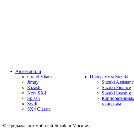
Автомобили
Grand Vitara
Программы Suzuki
Jimny
Suzuki Assistanc
Kizashi
Suzuki Finance
New SX4
Suzuki Leasing
Splash
Корпоративны
Swift
клиентам
SX4 Classic
© Продажа автомобилей Suzuki в Москве.