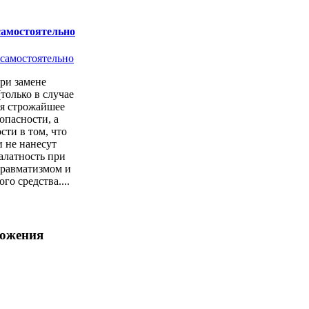
самостоятельно
ри замене
только в случае
ся строжайшее
опасности, а
сти в том, что
 не нанесут
алатность при
 травматизмом и
о средства....
ложения