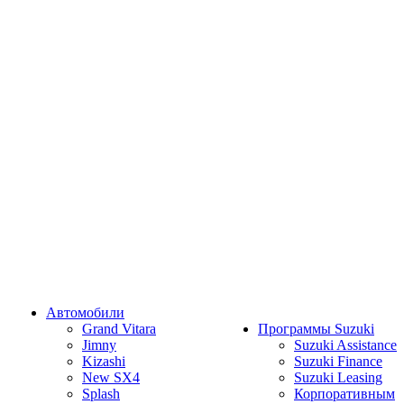
Автомобили
Grand Vitara
Программы Suzuki
Jimny
Suzuki Assistance
Kizashi
Suzuki Finance
New SX4
Suzuki Leasing
Splash
Корпоративным