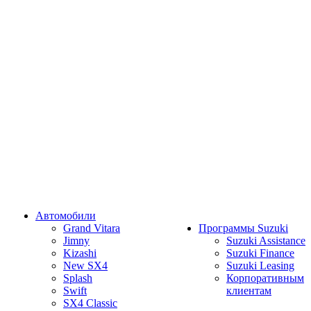
Автомобили
Grand Vitara
Программы Suzuki
Jimny
Suzuki Assistance
Kizashi
Suzuki Finance
New SX4
Suzuki Leasing
Splash
Корпоративным
Swift
клиентам
SX4 Classic