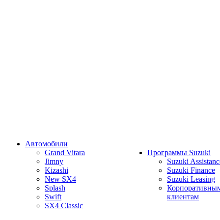
Автомобили
Grand Vitara
Программы Suzuki
Jimny
Suzuki Assistanc
Kizashi
Suzuki Finance
New SX4
Suzuki Leasing
Splash
Корпоративны
Swift
клиентам
SX4 Classic