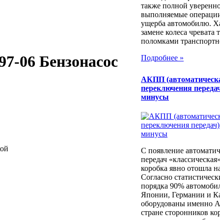
также полной уверенно
выполняемые операции
ущерба автомобилю. Х
замене колеса чревата
поломками транспортног
 97-06 Бензонасос
Подробнее »
АКПП (автоматическ
переключения передач
минусы
кой
С появление автоматич
передач «классическая
коробка явно отошла н
Согласно статистичес
порядка 90% автомоби
Японии, Германии и К
оборудованы именно 
стране сторонников ко