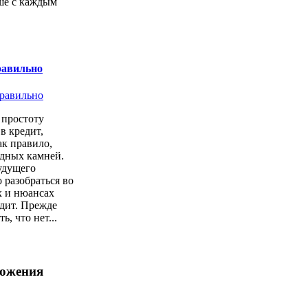
ше с каждым
равильно
простоту
в кредит,
ак правило,
одных камней.
удущего
 разобраться во
х и нюансах
дит. Прежде
ь, что нет...
ложения