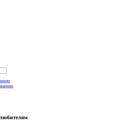
ванию
ованию
любителям