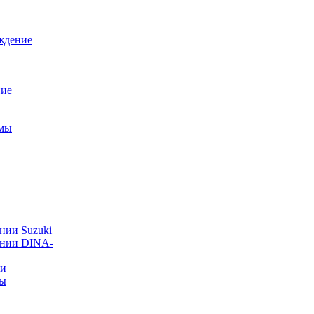
ждение
ние
емы
нии Suzuki
ании DINA-
ии
ты