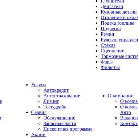
Глушители
Двигатели
Кузовные детали
Отпление и охла
Подача топлива
Подвеска
Ремни
Рулевое управле
Стекла
Сцепление
Тормозные сист
Фары
Фильтры
Услуги
Автокредит
Автострахование
О компании
e
Лизинг
О компа
Тест-драйв
О комп
Сервис
Авто
м
Обслуживание
Ваканс
Запасные части
Контак
Дисконтная программа
Акции