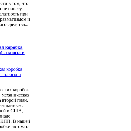
сти в том, что
 не нанесут
алатность при
 травматизмом и
о средства....
ая коробка
) - плюсы и
еских коробок
» механическая
а второй план.
ким данным,
лей в США,
анаде
АКПП. В нашей
робки автомата