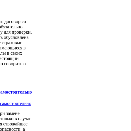
ть договор со
обязательно
у для проверки.
ь обусловлена
е страховые
имеющиеся в
елы в своих
настоящий
о говорить о
самостоятельно
ри замене
только в случае
ся строжайшее
опасности, а