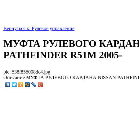
Вернуться к: Рулевое управление
МУФТА РУЛЕВОГО КАРДАН
PATHFINDER R51M 2005-
pic_538f855008dc4.jpg
Описание
МУФТА РУЛЕВОГО КАРДАНА NISSAN PATHFIND