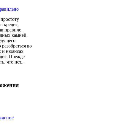
простоту
в кредит,
ак правило,
одных камней.
удущего
 разобраться во
х и нюансах
дит. Прежде
ь, что нет...
ложения
ждение