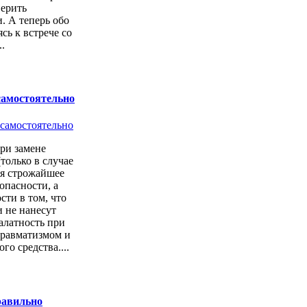
верить
. А теперь обо
сь к встрече со
.
самостоятельно
ри замене
только в случае
ся строжайшее
опасности, а
сти в том, что
 не нанесут
алатность при
 травматизмом и
о средства....
равильно