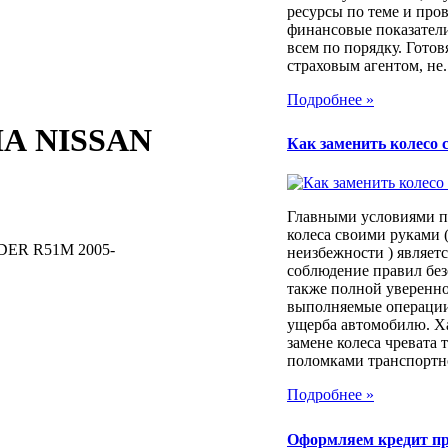
ресурсы по теме и про
финансовые показатели
всем по порядку. Готовя
страховым агентом, не..
Подробнее »
А NISSAN
Как заменить колесо 
Главными условиями п
колеса своими руками (
ER R51M 2005-
неизбежности ) являет
соблюдение правил без
также полной уверенно
выполняемые операции
ущерба автомобилю. Х
замене колеса чревата
поломками транспортног
Подробнее »
Оформляем кредит п