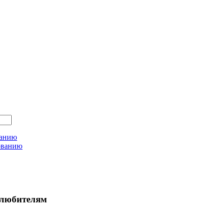
ванию
ованию
любителям