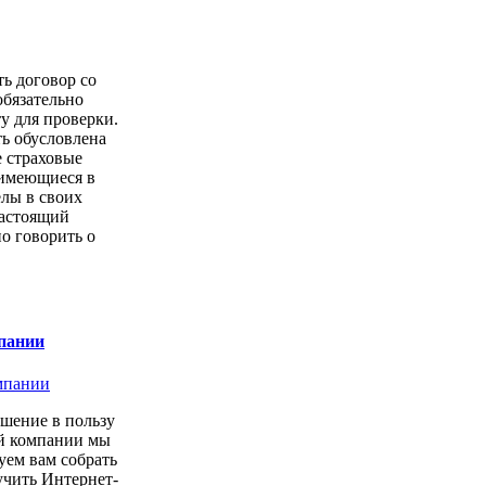
ть договор со
обязательно
у для проверки.
ь обусловлена
е страховые
имеющиеся в
елы в своих
настоящий
о говорить о
пании
шение в пользу
ой компании мы
уем вам собрать
учить Интернет-