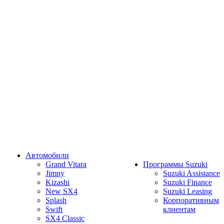
Автомобили
Grand Vitara
Программы Suzuki
Jimny
Suzuki Assistance
Kizashi
Suzuki Finance
New SX4
Suzuki Leasing
Splash
Корпоративным
Swift
клиентам
SX4 Classic