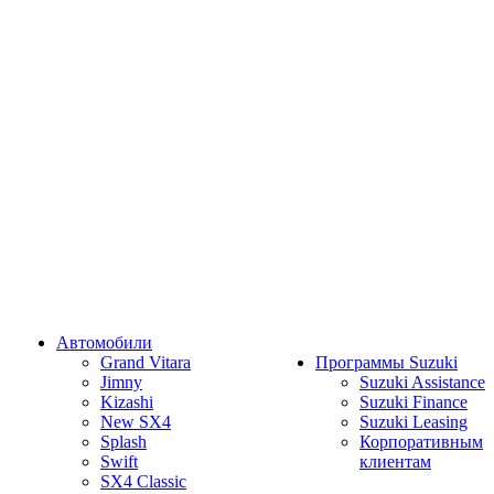
Автомобили
Grand Vitara
Программы Suzuki
Jimny
Suzuki Assistance
Kizashi
Suzuki Finance
New SX4
Suzuki Leasing
Splash
Корпоративным
Swift
клиентам
SX4 Classic