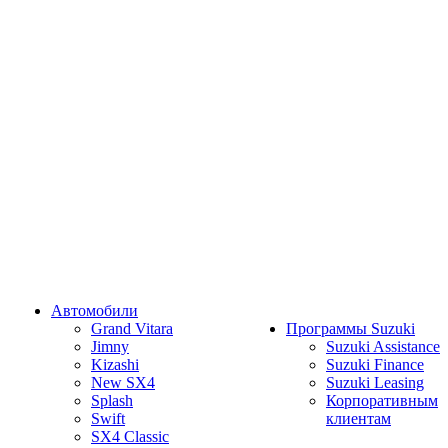
Автомобили
Grand Vitara
Программы Suzuki
Jimny
Suzuki Assistance
Kizashi
Suzuki Finance
New SX4
Suzuki Leasing
Splash
Корпоративным
Swift
клиентам
SX4 Classic