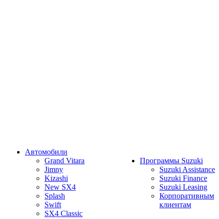
Автомобили
Grand Vitara
Программы Suzuki
Jimny
Suzuki Assistance
Kizashi
Suzuki Finance
New SX4
Suzuki Leasing
Splash
Корпоративным
Swift
клиентам
SX4 Classic